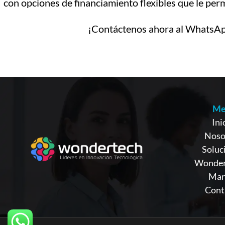
con opciones de financiamiento flexibles que le pe
¡Contáctenos ahora al WhatsAp
Me
Ini
Noso
Soluc
Wonder
Mar
Cont