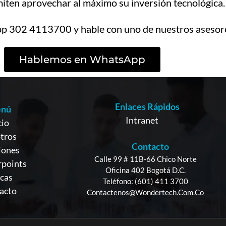
rmiten aprovechar al máximo su inversión tecnológica
p 302 4113700 y hable con uno de nuestros asesore
Hablemos en WhatsApp
Enlaces Rápidos
nú
Intranet
cio
tros
Contacto
iones
Calle 99 # 11B-66 Chico Norte
points
Oficina 402 Bogotá D.C.
cas
Teléfono: (601) 411 3700
acto
Contactenos@wondertech.com.co