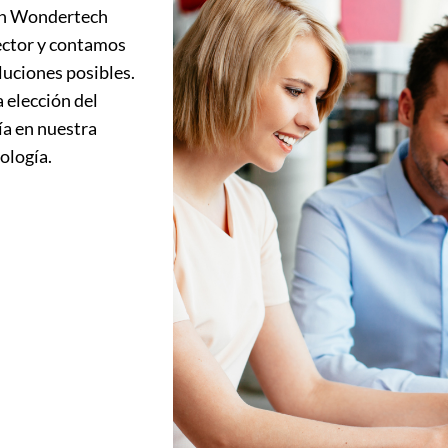
 En Wondertech
ector y contamos
luciones posibles.
 elección del
ía en nuestra
ología.