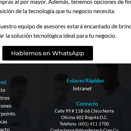
mpras al por mayor. Además, tenemos opciones de fina
sición de la tecnología que tu negocio necesita.
stro equipo de asesores estará encantado de brind
r la solución tecnológica ideal para tu negocio.
Hablemos en WhatsApp
Enlaces Rápidos
nú
Intranet
cio
tros
Contacto
iones
Calle 99 # 11B-66 Chico Norte
points
Oficina 402 Bogotá D.C.
cas
Teléfono: (601) 411 3700
acto
Contactenos@wondertech.com.co