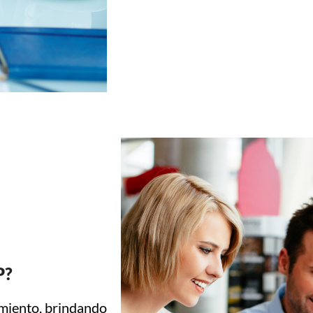
P?
imiento, brindando