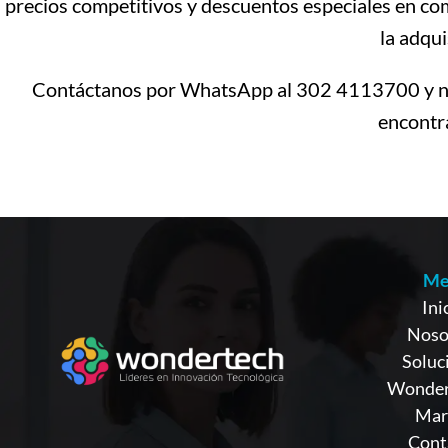
precios competitivos y descuentos especiales en co
la adqui
Contáctanos por WhatsApp al 302 4113700 y nue
encontra
Me
Ini
Noso
Soluc
Wonder
Mar
Cont